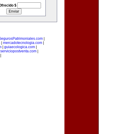
Ofrecido $
SegurosPatrimoniales.com
|
m
|
mercadotecnologia.com
|
m
|
guiaecologica.com
|
|
serviciopostventa.com
|
|