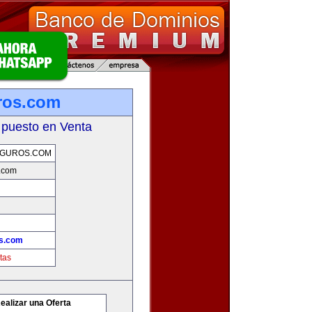
ros.com
 puesto en Venta
GUROS.COM
.com
s.com
tas
ealizar una Oferta