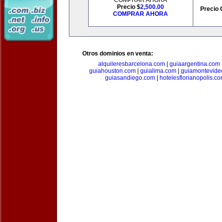
COMPRAR AHORA
Precio $
2,500.00
Precio 
COMPRAR AHORA
Otros dominios en venta:
alquileresbarcelona.com
|
guiaargentina.com
guiahouston.com
|
guialima.com
|
guiamontevide
guiasandiego.com
|
hotelesflorianopolis.c