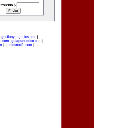
Ofrecido $
|
gestionynegocios.com
|
o.com
|
guiapuertorico.com
|
om
|
hotelesrecife.com
|