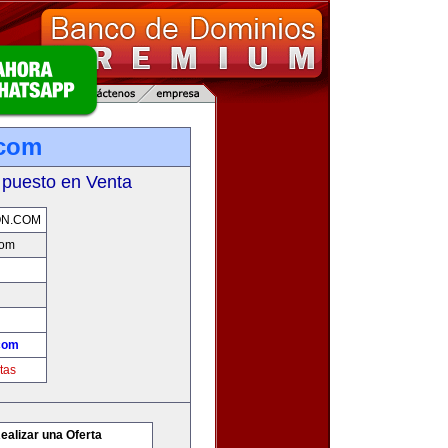
.com
 puesto en Venta
ON.COM
com
com
tas
ealizar una Oferta