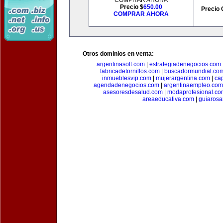
COMPRAR AHORA
Precio $
650.00
Precio 
COMPRAR AHORA
Otros dominios en venta:
argentinasoft.com
|
estrategiadenegocios.com
fabricadetornillos.com
|
buscadormundial.co
inmueblesvip.com
|
mujerargentina.com
|
ca
agendadenegocios.com
|
argentinaempleo.com
asesoresdesalud.com
|
modaprofesional.co
areaeducativa.com
|
guiarosa