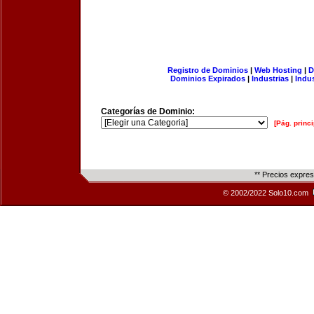
Registro de Dominios
|
Web Hosting
|
D
Dominios Expirados
|
Industrias
|
Indu
Categorías de Dominio:
[Pág. princi
** Precios expre
© 2002/2022 Solo10.com