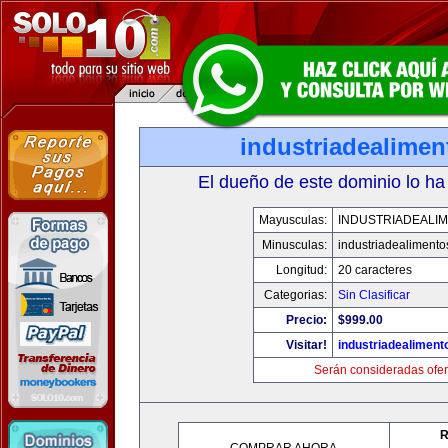
industriadealime
El dueño de este dominio lo ha
Mayusculas:
INDUSTRIADEALI
Minusculas:
industriadealiment
Longitud:
20 caracteres
Categorias:
Sin Clasificar
Precio:
$999.00
Visitar!
industriadealimen
Serán consideradas ofer
R