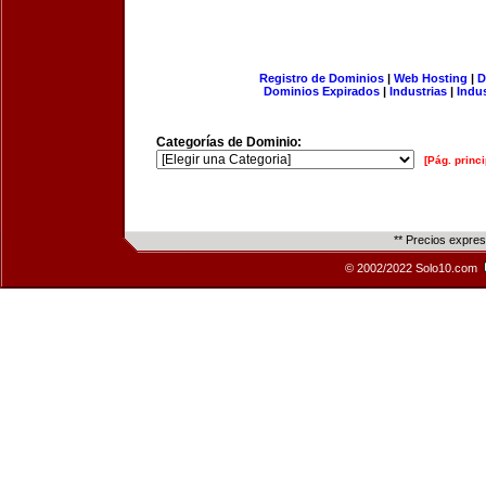
Registro de Dominios
|
Web Hosting
|
D
Dominios Expirados
|
Industrias
|
Indu
Categorías de Dominio:
[Pág. princi
** Precios expre
© 2002/2022 Solo10.com