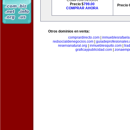
COMPRAR AHORA
Precio $
799.00
Precio 
COMPRAR AHORA
Otros dominios en venta:
comprardirecto.com
|
inmueblesrafael
redsocialdenegocios.com
|
guiadeprofesionales.
reservanatural.org
|
inmueblesquito.com
|
tra
graficaypublicidad.com
|
zonaempr