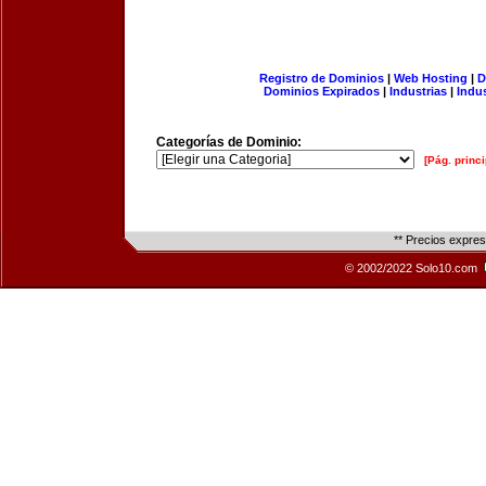
Registro de Dominios
|
Web Hosting
|
D
Dominios Expirados
|
Industrias
|
Indu
Categorías de Dominio:
[Pág. princi
** Precios expre
© 2002/2022 Solo10.com