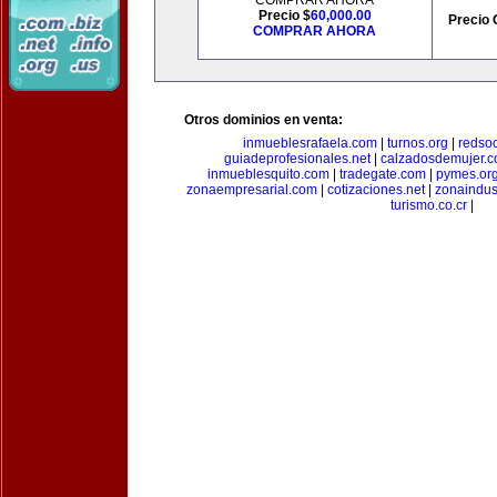
COMPRAR AHORA
Precio $
60,000.00
Precio 
COMPRAR AHORA
Otros dominios en venta:
inmueblesrafaela.com
|
turnos.org
|
redso
guiadeprofesionales.net
|
calzadosdemujer.
inmueblesquito.com
|
tradegate.com
|
pymes.or
zonaempresarial.com
|
cotizaciones.net
|
zonaindus
turismo.co.cr
|