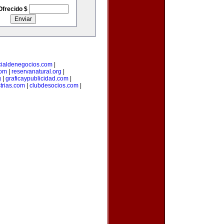
Ofrecido $
cialdenegocios.com
|
com
|
reservanatural.org
|
g
|
graficaypublicidad.com
|
trias.com
|
clubdesocios.com
|