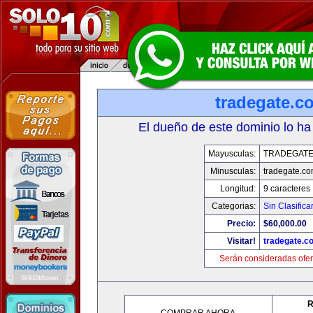
tradegate.c
El dueño de este dominio lo ha
Mayusculas:
TRADEGAT
Minusculas:
tradegate.c
Longitud:
9 caracteres
Categorias:
Sin Clasifica
Precio:
$60,000.00
Visitar!
tradegate.c
Serán consideradas ofer
R