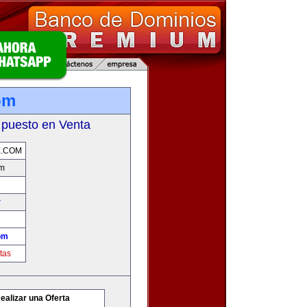
om
 puesto en Venta
E.COM
om
r
om
tas
ealizar una Oferta