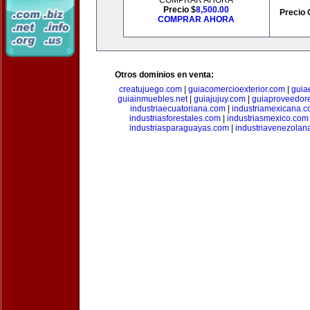
COMPRAR AHORA
Precio $
8,500.00
Precio 
COMPRAR AHORA
Otros dominios en venta:
creatujuego.com
|
guiacomercioexterior.com
|
guiae
guiainmuebles.net
|
guiajujuy.com
|
guiaproveedor
industriaecuatoriana.com
|
industriamexicana.
industriasforestales.com
|
industriasmexico.com
industriasparaguayas.com
|
industriavenezolan