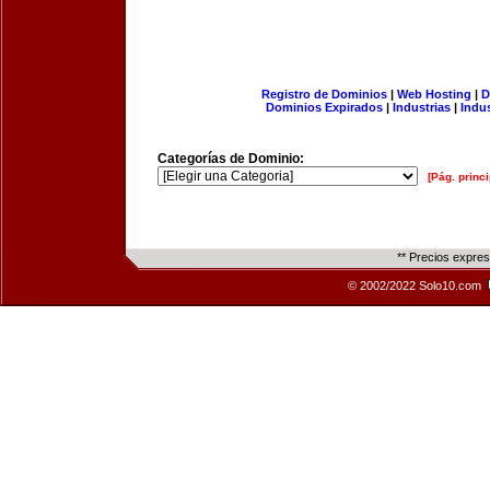
Registro de Dominios
|
Web Hosting
|
D
Dominios Expirados
|
Industrias
|
Indu
Categorías de Dominio:
[Pág. princi
** Precios expre
© 2002/2022 Solo10.com