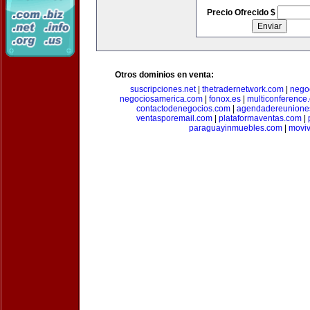
Precio Ofrecido $
Otros dominios en venta:
suscripciones.net
|
thetradernetwork.com
|
negoc
negociosamerica.com
|
fonox.es
|
multiconference
contactodenegocios.com
|
agendadereunione
ventasporemail.com
|
plataformaventas.com
|
paraguayinmuebles.com
|
movi