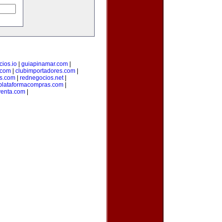
ios.io
|
guiapinamar.com
|
.com
|
clubimportadores.com
|
s.com
|
rednegocios.net
|
plataformacompras.com
|
venta.com
|