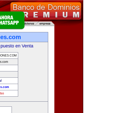
nes.com
 puesto en Venta
IONES.COM
s.com
a!
es.com
tas