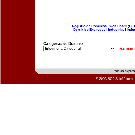
Registro de Dominios
|
Web Hosting
|
D
Dominios Expirados
|
Industrias
|
Indu
Categorías de Dominio:
[Pág. princi
** Precios expre
© 2002/2022 Solo10.com