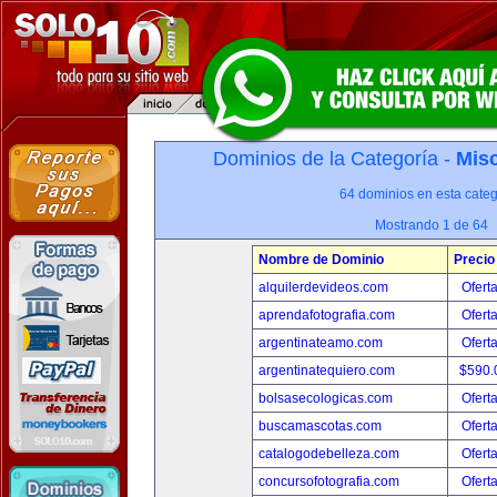
Dominios de la Categoría -
Misc
64 dominios en esta categ
Mostrando 1 de 64
Nombre de Dominio
Precio
alquilerdevideos.com
Ofert
aprendafotografia.com
Ofert
argentinateamo.com
Ofert
argentinatequiero.com
$590.
bolsasecologicas.com
Ofert
buscamascotas.com
Ofert
catalogodebelleza.com
Ofert
concursofotografia.com
Ofert