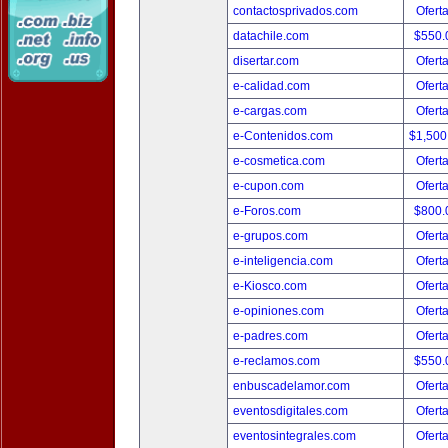
contactosprivados.com
Ofert
datachile.com
$550.
disertar.com
Ofert
e-calidad.com
Ofert
e-cargas.com
Ofert
e-Contenidos.com
$1,500
e-cosmetica.com
Ofert
e-cupon.com
Ofert
e-Foros.com
$800.
e-grupos.com
Ofert
e-inteligencia.com
Ofert
e-Kiosco.com
Ofert
e-opiniones.com
Ofert
e-padres.com
Ofert
e-reclamos.com
$550.
enbuscadelamor.com
Ofert
eventosdigitales.com
Ofert
eventosintegrales.com
Ofert