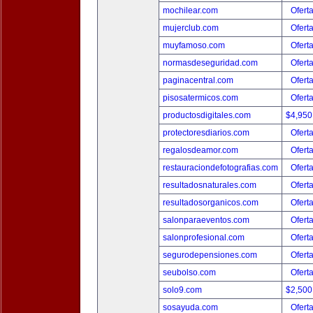
mochilear.com
Ofert
mujerclub.com
Ofert
muyfamoso.com
Ofert
normasdeseguridad.com
Ofert
paginacentral.com
Ofert
pisosatermicos.com
Ofert
productosdigitales.com
$4,950
protectoresdiarios.com
Ofert
regalosdeamor.com
Ofert
restauraciondefotografias.com
Ofert
resultadosnaturales.com
Ofert
resultadosorganicos.com
Ofert
salonparaeventos.com
Ofert
salonprofesional.com
Ofert
segurodepensiones.com
Ofert
seubolso.com
Ofert
solo9.com
$2,500
sosayuda.com
Ofert