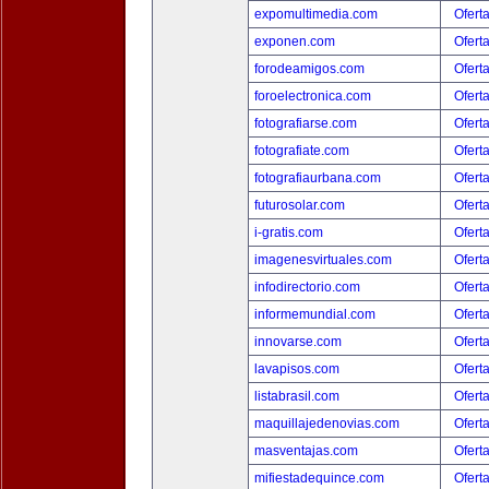
expomultimedia.com
Ofert
exponen.com
Ofert
forodeamigos.com
Ofert
foroelectronica.com
Ofert
fotografiarse.com
Ofert
fotografiate.com
Ofert
fotografiaurbana.com
Ofert
futurosolar.com
Ofert
i-gratis.com
Ofert
imagenesvirtuales.com
Ofert
infodirectorio.com
Ofert
informemundial.com
Ofert
innovarse.com
Ofert
lavapisos.com
Ofert
listabrasil.com
Ofert
maquillajedenovias.com
Ofert
masventajas.com
Ofert
mifiestadequince.com
Ofert