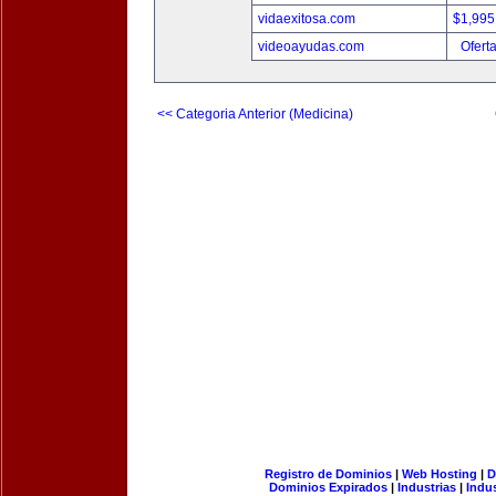
vidaexitosa.com
$1,995
videoayudas.com
Ofert
<< Categoria Anterior (Medicina)
Registro de Dominios
|
Web Hosting
|
D
Dominios Expirados
|
Industrias
|
Indu