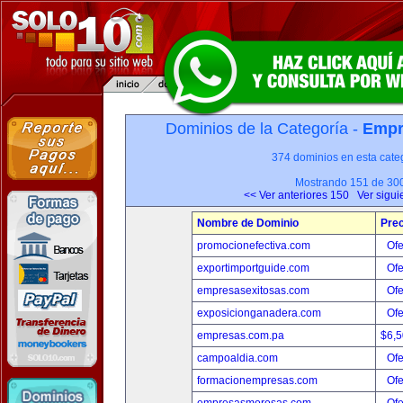
Dominios de la Categoría -
Empr
374 dominios en esta categ
Mostrando 151 de 30
<< Ver anteriores 150
Ver sigui
Nombre de Dominio
Prec
promocionefectiva.com
Ofe
exportimportguide.com
Ofe
empresasexitosas.com
Ofe
exposicionganadera.com
Ofe
empresas.com.pa
$6,
campoaldia.com
Ofe
formacionempresas.com
Ofe